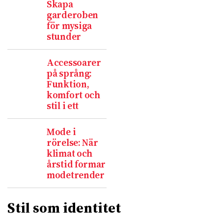
Skapa
garderoben
för mysiga
stunder
Accessoarer
på språng:
Funktion,
komfort och
stil i ett
Mode i
rörelse: När
klimat och
årstid formar
modetrender
Stil som identitet