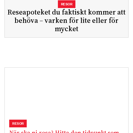
RESOR
Reseapoteket du faktiskt kommer att
behöva – varken för lite eller för
mycket
RESOR
När ska ni resa? Hitta den tidpunkt som